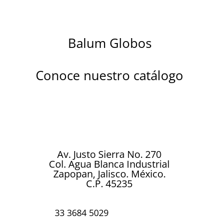
Balum Globos
Conoce nuestro catálogo
s metalizados diseñados para brillar en cada celebr
r ocasión especial…
Av. Justo Sierra No. 270
Col. Agua Blanca Industrial
Zapopan, Jalisco. México.
C.P. 45235
33 3684 5029