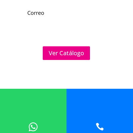
Correo
Ver Catálogo
Copyright ©
2025 Innovación en Plástico, S.A. de C.V.
|
Aviso de Privacidad
| Desarrollo por:
AVSYS
| Este
sitio está protegido por: reCAPTCHA y usted está
sujeto a la
Política de Privacidad
y los
Términos del