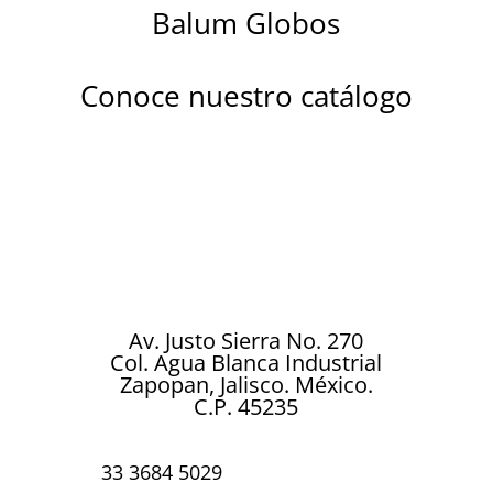
Balum Globos
Conoce nuestro catálogo
Descubre la magia de nuestros globos
metalizados diseñados para brillar en
cada celebración. Ya sea un cumpleaños,
boda, aniversario, baby shower o
cualquier ocasión especial…
Av. Justo Sierra No. 270
Col. Agua Blanca Industrial
Zapopan, Jalisco. México.
C.P. 45235
33 3684 5029