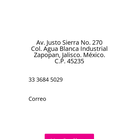
cada celebración. Ya sea un cumpleaños,
boda, aniversario, baby shower o
cualquier ocasión especial…
Av. Justo Sierra No. 270
Col. Agua Blanca Industrial
Zapopan, Jalisco. México.
C.P. 45235
33 3684 5029
Correo