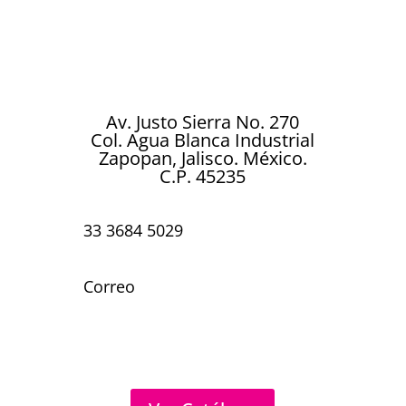
cada celebración. Ya sea un cumpleaños,
boda, aniversario, baby shower o
cualquier ocasión especial…
Av. Justo Sierra No. 270
Col. Agua Blanca Industrial
Zapopan, Jalisco. México.
C.P. 45235
33 3684 5029
Correo