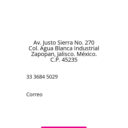
metalizados diseñados para brillar en
cada celebración. Ya sea un cumpleaños,
boda, aniversario, baby shower o
cualquier ocasión especial…
Av. Justo Sierra No. 270
Col. Agua Blanca Industrial
Zapopan, Jalisco. México.
C.P. 45235
33 3684 5029
Correo