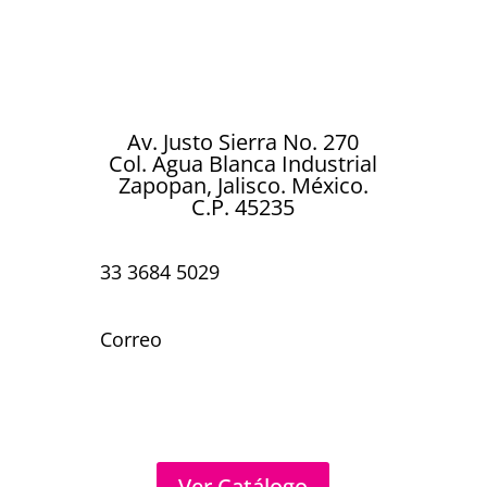
cada celebración. Ya sea un cumpleaños,
boda, aniversario, baby shower o
cualquier ocasión especial…
Av. Justo Sierra No. 270
Col. Agua Blanca Industrial
Zapopan, Jalisco. México.
C.P. 45235
33 3684 5029
Correo
Ver Catálogo