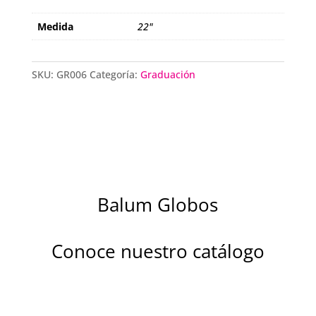
Medida
22"
SKU:
GR006
Categoría:
Graduación
Balum Globos
Conoce nuestro catálogo
Descubre la magia de nuestros globos
metalizados diseñados para brillar en