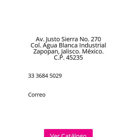
cada celebración. Ya sea un cumpleaños,
boda, aniversario, baby shower o
cualquier ocasión especial…
Av. Justo Sierra No. 270
Col. Agua Blanca Industrial
Zapopan, Jalisco. México.
C.P. 45235
33 3684 5029
Correo
Ver Catálogo