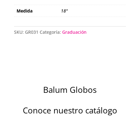
Medida
18"
SKU:
GR031
Categoría:
Graduación
Balum Globos
Conoce nuestro catálogo
Descubre la magia de nuestros globos
metalizados diseñados para brillar en