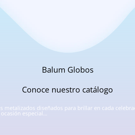
Balum Globos
Conoce nuestro catálogo
s metalizados diseñados para brillar en cada celebr
r ocasión especial…