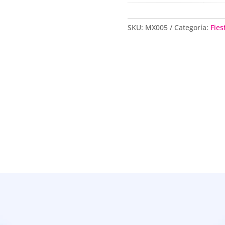
SKU:
MX005
Categoría:
Fies