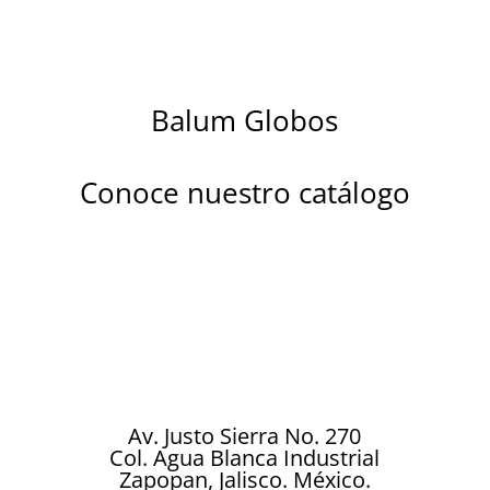
Balum Globos
Conoce nuestro catálogo
Descubre la magia de nuestros globos
metalizados diseñados para brillar en
cada celebración. Ya sea un cumpleaños,
boda, aniversario, baby shower o
cualquier ocasión especial…
Av. Justo Sierra No. 270
Col. Agua Blanca Industrial
Zapopan, Jalisco. México.