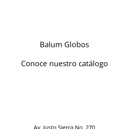
Balum Globos
Conoce nuestro catálogo
Descubre la magia de nuestros globos
metalizados diseñados para brillar en
cada celebración. Ya sea un cumpleaños,
boda, aniversario, baby shower o
cualquier ocasión especial…
Av. Justo Sierra No. 270