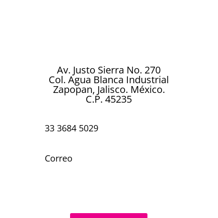
metalizados diseñados para brillar en
cada celebración. Ya sea un cumpleaños,
boda, aniversario, baby shower o
cualquier ocasión especial…
Av. Justo Sierra No. 270
Col. Agua Blanca Industrial
Zapopan, Jalisco. México.
C.P. 45235
33 3684 5029
Correo