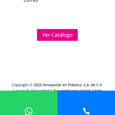
Ver Catálogo
Copyright ©
2025 Innovación en Plástico, S.A. de C.V.
|
Aviso de Privacidad
| Desarrollo por:
AVSYS
| Este
sitio está protegido por: reCAPTCHA y usted está
sujeto a la
Política de Privacidad
y los
Términos del
Servicio
de Google.