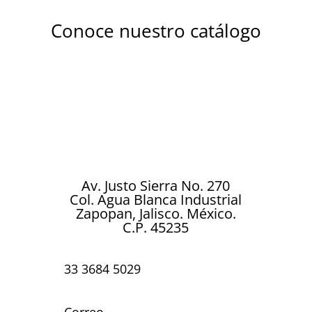
Conoce nuestro catálogo
Descubre la magia de nuestros globos
metalizados diseñados para brillar en
cada celebración. Ya sea un cumpleaños,
boda, aniversario, baby shower o
cualquier ocasión especial…
Av. Justo Sierra No. 270
Col. Agua Blanca Industrial
Zapopan, Jalisco. México.
C.P. 45235
33 3684 5029
Correo